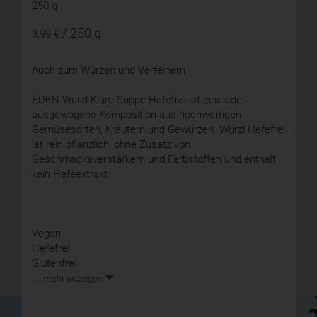
250 g
/ 250 g
3,99 €
Auch zum Würzen und Verfeinern
EDEN Würzl Klare Suppe Hefefrei ist eine edel
ausgewogene Komposition aus hochwertigen
Gemüsesorten, Kräutern und Gewürzen. Würzl Hefefrei
ist rein pflanzlich, ohne Zusatz von
Geschmacksverstärkern und Farbstoffen und enthält
kein Hefeextrakt.
Vegan
Hefefrei
Glutenfrei
...
mehr anzeigen