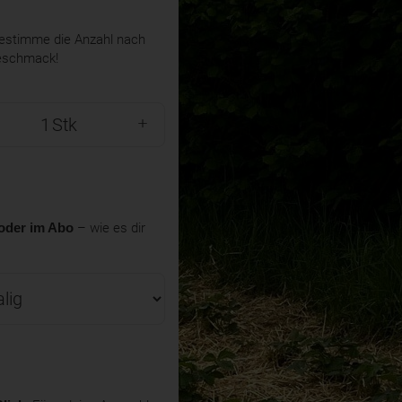
stimme die Anzahl nach
eschmack!
Stk
oder im Abo
– wie es dir