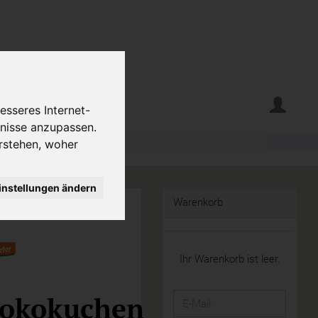
erte
Krumelecke
esseres Internet-
fnisse anzupassen.
rstehen, woher
instellungen ändern
Warenkorb
Ihr Warenkorb ist leer.
okokuchen
E-
Mail