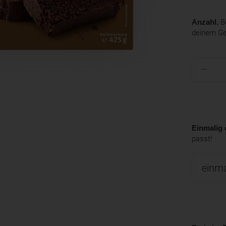
Anzahl.
Be
deinem G
Einmalig 
passt!