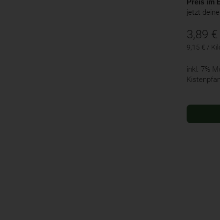
Preis im B
jetzt dein
3,89
€
9,15 € / K
inkl. 7% 
Kistenpfa