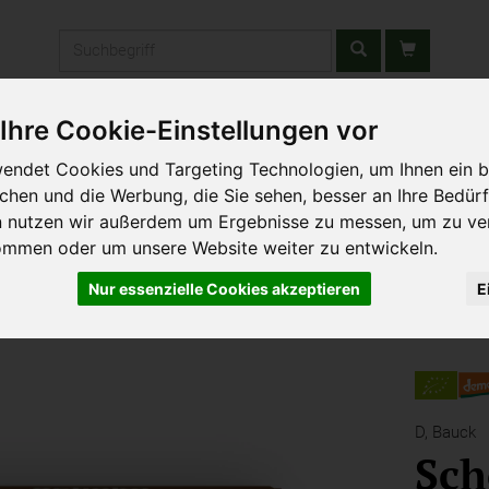
Produkt
Ihre Cookie-Einstellungen vor
stätten & Schulen
Liefergebiet
Wochenmarkt
Unsere W
endet Cookies und Targeting Technologien, um Ihnen ein b
ichen und die Werbung, die Sie sehen, besser an Ihre Bedür
n nutzen wir außerdem um Ergebnisse zu messen, um zu ve
ommen oder um unsere Website weiter zu entwickeln.
Nur essenzielle Cookies akzeptieren
E
D,
Bauck
Sch