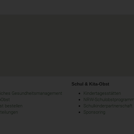
Schul & Kita-Obst
bliches Gesundheitsmanagement
Kindertagesstätten
oObst
NRW-Schulobstprogram
t bestellen
Schulkinderpartnerschaft
tteilungen
Sponsoring