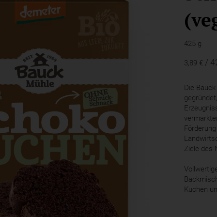
(ve
425 g
/ 4
3,89 €
Die Bauc
gegründet
Erzeugnis
vermarkten
Förderung
Landwirtsc
Ziele des 
Vollwertig
Backmisch
Kuchen un