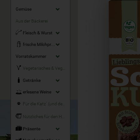
Gemüse
Aus der Bäckerei
Fleisch & Wurst
frische Milchprodukte
Vorratskammer
Vegetarisches & Veganes
Getränke
erlesene Weine
Für die Katz´ (und den Hund)
Nützliches für den Haushalt
Präsente