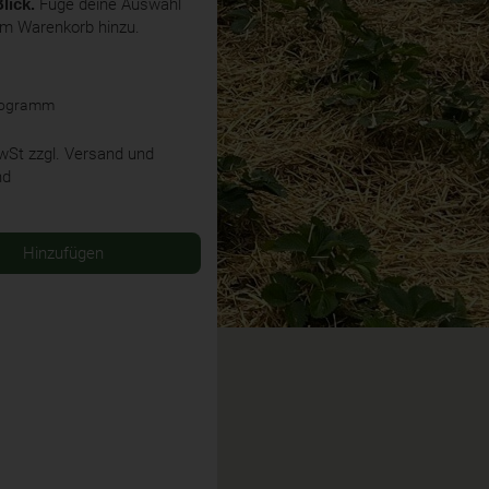
lick.
Füge deine Auswahl
em Warenkorb hinzu.
ilogramm
MwSt
zzgl. Versand und
nd
Hinzufügen