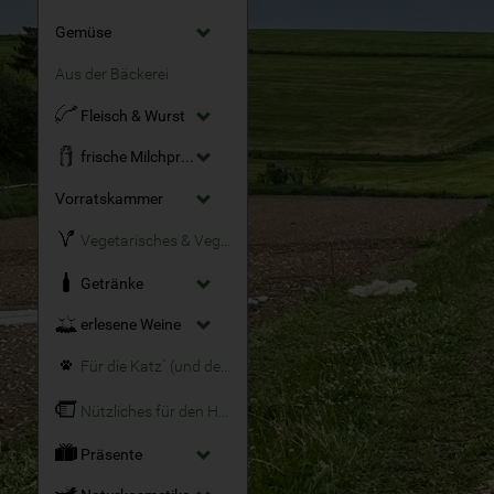
Gemüse
Aus der Bäckerei
Fleisch & Wurst
frische Milchprodukte
Vorratskammer
Vegetarisches & Veganes
Getränke
erlesene Weine
Für die Katz´ (und den Hund)
Nützliches für den Haushalt
Präsente