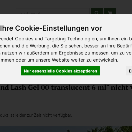
Produkt
Ihre Cookie-Einstellungen vor
stätten & Schulen
Liefergebiet
Wochenmarkt
Unsere W
endet Cookies und Targeting Technologien, um Ihnen ein b
ichen und die Werbung, die Sie sehen, besser an Ihre Bedür
n nutzen wir außerdem um Ergebnisse zu messen, um zu ve
ommen oder um unsere Website weiter zu entwickeln.
Nur essenzielle Cookies akzeptieren
E
hka Kosmetik
nd Lash Gel 00 translucent 6 ml" nicht 
kt ist leider zur Zeit nicht verfügbar.