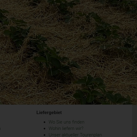
Liefergebiet
Wo Sie uns finden
m
Wohin liefern wir?
Unser aktueller Tourenplan