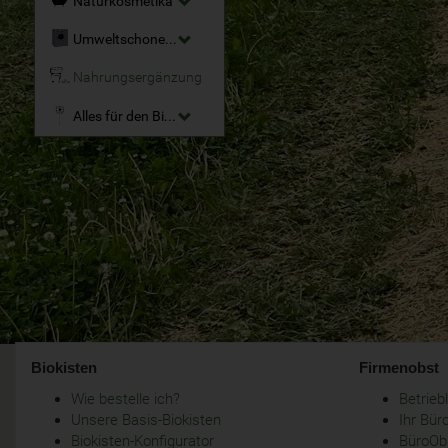
Naturkosmetika
Umweltschonende Reinigungsmittel
Nahrungsergänzung
Alles für den Bio-Garten
Biokisten
Firmenobst
Wie bestelle ich?
Betrie
Unsere Basis-Biokisten
Ihr Bür
Biokisten-Konfigurator
BüroObs