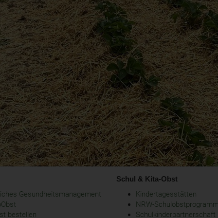
Schul & Kita-Obst
bliches Gesundheitsmanagement
Kindertagesstätten
oObst
NRW-Schulobstprogram
t bestellen
Schulkinderpartnerschaft