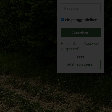
Passwort
eingeloggt bleiben
Anmelden
Haben Sie Ihr Passwort
vergessen?
oder
Jetzt registrieren!