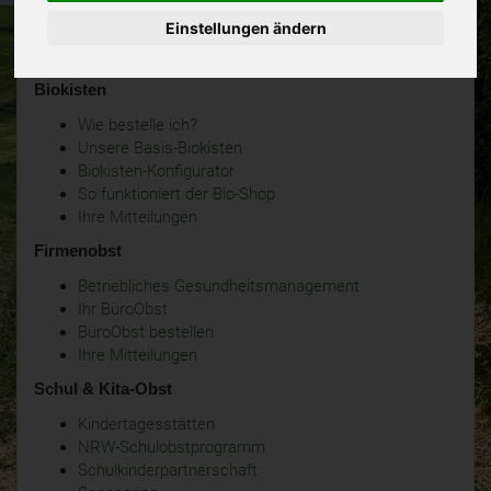
Einstellungen ändern
Biokisten
Wie bestelle ich?
Unsere Basis-Biokisten
Biokisten-Konfigurator
So funktioniert der Bio-Shop
Ihre Mitteilungen
Firmenobst
Betriebliches Gesundheitsmanagement
Ihr BüroObst
BüroObst bestellen
Ihre Mitteilungen
Schul & Kita-Obst
Kindertagesstätten
NRW-Schulobstprogramm
Schulkinderpartnerschaft