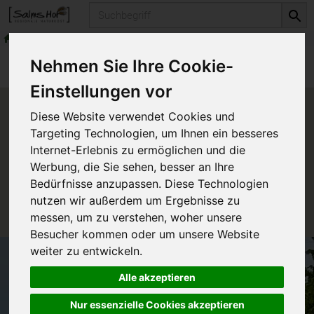
Produkt
Naturkosmetika
Dr. Hauschka Kosmetik
Produkte
Naturkosmetika
Nehmen Sie Ihre Cookie-
Dr. Hauschka Kosmetik
Einstellungen vor
Produkt "Minze Zahncreme
Diese Website verwendet Cookies und
forte" nicht verfügbar.
Targeting Technologien, um Ihnen ein besseres
Internet-Erlebnis zu ermöglichen und die
Werbung, die Sie sehen, besser an Ihre
Das von Ihnen gesuchte Produkt ist leider zur Zeit
Bedürfnisse anzupassen. Diese Technologien
nicht verfügbar.
nutzen wir außerdem um Ergebnisse zu
messen, um zu verstehen, woher unsere
Besucher kommen oder um unsere Website
weiter zu entwickeln.
Alle akzeptieren
Nur essenzielle Cookies akzeptieren