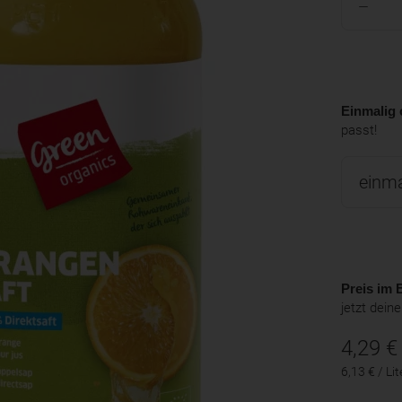
Einmalig 
passt!
Preis im B
jetzt dein
4,29
€
6,13 € / Lit