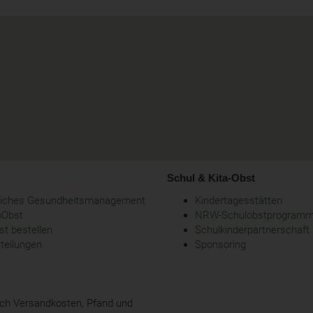
Schul & Kita-Obst
bliches Gesundheitsmanagement
Kindertagesstätten
oObst
NRW-Schulobstprogram
t bestellen
Schulkinderpartnerschaft
tteilungen
Sponsoring
glich Versandkosten, Pfand und