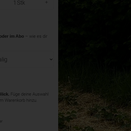
Stk
oder im Abo
– wie es dir
lick.
Füge deine Auswahl
em Warenkorb hinzu.
er