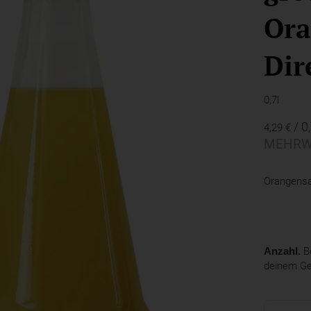
Ora
Dir
0,7l
/ 0
4,29 €
MEHRW
Orangensa
Anzahl.
Be
deinem G