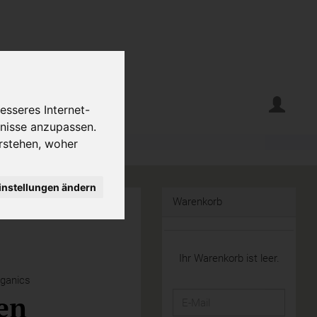
erte
Krumelecke
esseres Internet-
fnisse anzupassen.
rstehen, woher
instellungen ändern
Warenkorb
Ihr Warenkorb ist leer.
ganics
en
E-
Mail