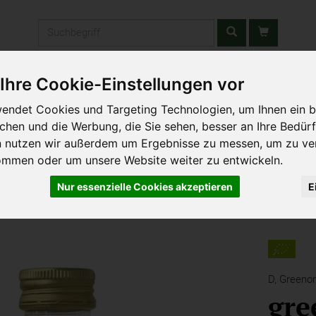
Produkt
Ihre Cookie-Einstellungen vor
stätten & Schulen
Liefergebiet
Wochenmarkt
Unsere W
endet Cookies und Targeting Technologien, um Ihnen ein b
ichen und die Werbung, die Sie sehen, besser an Ihre Bedür
n nutzen wir außerdem um Ergebnisse zu messen, um zu ve
ommen oder um unsere Website weiter zu entwickeln.
Nur essenzielle Cookies akzeptieren
E
D,
Greenor
gre