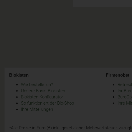
Biokisten
Firmenobst
Wie bestelle ich?
Betrie
Unsere Basis-Biokisten
Ihr Bür
Biokisten-Konfigurator
BüroObs
So funktioniert der Bio-Shop
Ihre Mi
Ihre Mitteilungen
*Alle Preise in Euro (€) inkl. gesetzlicher Mehrwertsteuer, zuzü