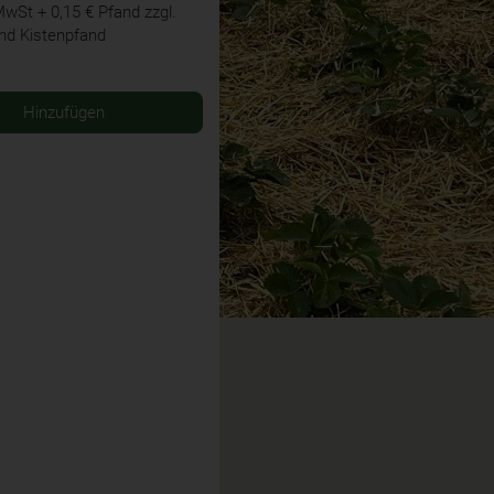
 MwSt
+ 0,15 € Pfand
zzgl.
nd Kistenpfand
Hinzufügen