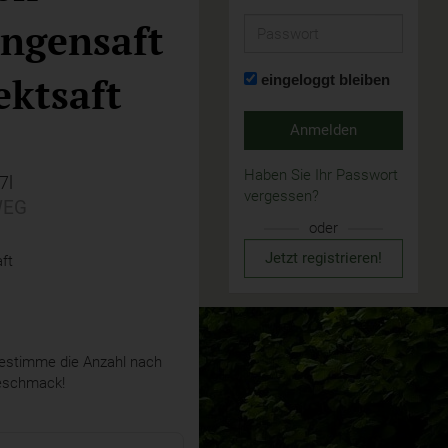
ngensaft
Passwort
ektsaft
eingeloggt bleiben
Anmelden
Haben Sie Ihr Passwort
,7l
vergessen?
EG
oder
Jetzt registrieren!
ft
stimme die Anzahl nach
eschmack!