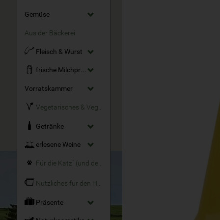
Gemüse
Aus der Bäckerei
Fleisch & Wurst
frische Milchprodukte
Vorratskammer
Vegetarisches & Veganes
Getränke
erlesene Weine
Für die Katz´ (und den Hund)
Nützliches für den Haushalt
Präsente