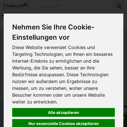
Produkt
Aus der Bäckerei
Produkte
Aus der Bäckerei
Nehmen Sie Ihre Cookie-
Einstellungen vor
Produkt "Marienfelder
Diese Website verwendet Cookies und
Klosterbrot/Gewürzbrot" nicht
Targeting Technologien, um Ihnen ein besseres
verfügbar.
Internet-Erlebnis zu ermöglichen und die
Werbung, die Sie sehen, besser an Ihre
Bedürfnisse anzupassen. Diese Technologien
Das von Ihnen gesuchte Produkt ist leider zur Zeit
nutzen wir außerdem um Ergebnisse zu
nicht verfügbar.
messen, um zu verstehen, woher unsere
Besucher kommen oder um unsere Website
weiter zu entwickeln.
Alle akzeptieren
Nur essenzielle Cookies akzeptieren