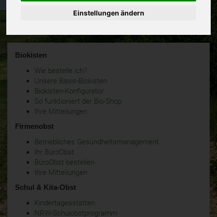
Einstellungen ändern
Biokisten
Wie bestelle ich?
Unsere Basis-Biokisten
Biokisten-Konfigurator
So funktioniert der Bio-Shop
Ihre Mitteilungen
Firmenobst
Betriebliches Gesundheitsmanagement
Ihr BüroObst
BüroObst bestellen
Ihre Mitteilungen
Schul & Kita-Obst
Kindertagesstätten
NRW-Schulobstprogramm