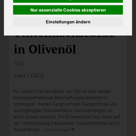
Nur essenzielle Cookies akzeptieren
D,
Demeter Felderzeugnisse
Einstellungen ändern
Tintenfischstücke
in Olivenöl
120 g
/ 120 g
4,49 €
Für unsere Fischprodukte von Pan do Mar stehen
bestandserhaltende Beschaffungsstandards im
Mittelpunkt. Neben Fangmethode, Fangkontrolle und
durchgängiger Dokumentation berücksichtigen wir
auch soziale Aspekte. Ein Schwerpunkt liegt dabei auf
der Unterstützung traditioneller Küstenfischerei durch
Kooperativen...
mehr anzeigen