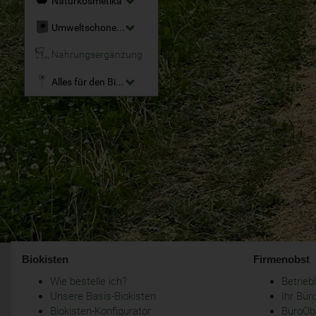
Naturkosmetika
Umweltschonende Reinigungsmittel
Nahrungsergänzung
Alles für den Bio-Garten
Biokisten
Firmenobst
Wie bestelle ich?
Betrie
Unsere Basis-Biokisten
Ihr Bür
Biokisten-Konfigurator
BüroObs