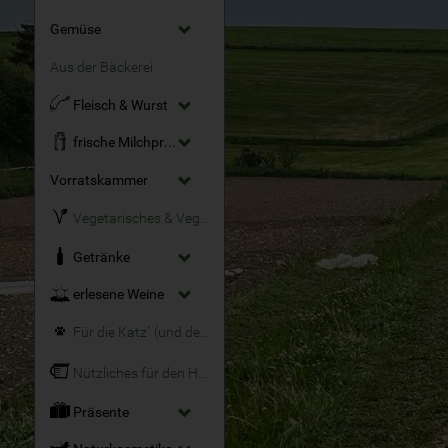
Gemüse
Aus der Bäckerei
Fleisch & Wurst
frische Milchprodukte
Vorratskammer
Vegetarisches & Veganes
Getränke
erlesene Weine
Für die Katz´ (und den Hund)
Nützliches für den Haushalt
Präsente