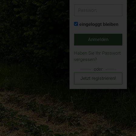
Passwort
eingeloggt bleiben
Anmelden
Haben Sie Ihr Passwort
vergessen?
oder
Jetzt registrieren!