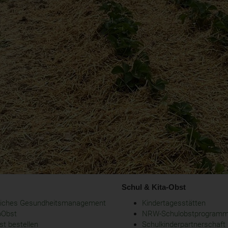
Schul & Kita-Obst
bliches Gesundheitsmanagement
Kindertagesstätten
oObst
NRW-Schulobstprogram
t bestellen
Schulkinderpartnerschaft