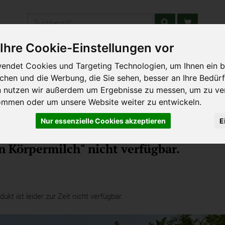
Produkt
Ihre Cookie-Einstellungen vor
stätten & Schulen
Liefergebiet
Wochenmarkt
Unsere W
endet Cookies und Targeting Technologien, um Ihnen ein b
ichen und die Werbung, die Sie sehen, besser an Ihre Bedür
n nutzen wir außerdem um Ergebnisse zu messen, um zu ve
ommen oder um unsere Website weiter zu entwickeln.
Nur essenzielle Cookies akzeptieren
E
hka Kosmetik
n Körpermilch" nicht verfügbar.
kt ist leider zur Zeit nicht verfügbar.