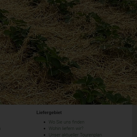
Liefergebiet
Wo Sie uns finden
m
Wohin liefern wir?
Unser aktueller Tourenplan