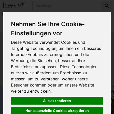
Produkt
Naturkosmetika
Dr. Hauschka Kosmetik
Produkte
Naturkosmetika
Nehmen Sie Ihre Cookie-
Dr. Hauschka Kosmetik
Einstellungen vor
Produkt "Augenbalsam 10 ml"
Diese Website verwendet Cookies und
nicht verfügbar.
Targeting Technologien, um Ihnen ein besseres
Internet-Erlebnis zu ermöglichen und die
Werbung, die Sie sehen, besser an Ihre
Das von Ihnen gesuchte Produkt ist leider zur Zeit
Bedürfnisse anzupassen. Diese Technologien
nicht verfügbar.
nutzen wir außerdem um Ergebnisse zu
messen, um zu verstehen, woher unsere
Besucher kommen oder um unsere Website
weiter zu entwickeln.
Alle akzeptieren
Nur essenzielle Cookies akzeptieren