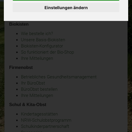
Einstellungen ändern
Biokisten
Wie bestelle ich?
Unsere Basis-Biokisten
Biokisten-Konfigurator
So funktioniert der Bio-Shop
Ihre Mitteilungen
Firmenobst
Betriebliches Gesundheitsmanagement
Ihr BüroObst
BüroObst bestellen
Ihre Mitteilungen
Schul & Kita-Obst
Kindertagesstätten
NRW-Schulobstprogramm
Schulkinderpartnerschaft