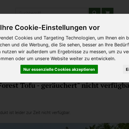
Produkt
Ihre Cookie-Einstellungen vor
stätten & Schulen
Liefergebiet
Wochenmarkt
Unsere W
endet Cookies und Targeting Technologien, um Ihnen ein b
ichen und die Werbung, die Sie sehen, besser an Ihre Bedür
n nutzen wir außerdem um Ergebnisse zu messen, um zu ve
ommen oder um unsere Website weiter zu entwickeln.
Nur essenzielle Cookies akzeptieren
E
orest Tofu - geräuchert" nicht verfügba
kt ist leider zur Zeit nicht verfügbar.