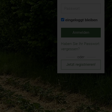
Passwort
eingeloggt bleiben
Anmelden
Haben Sie Ihr Passwort
vergessen?
oder
Jetzt registrieren!