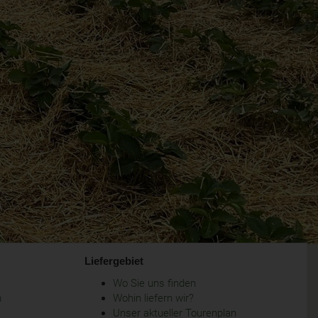
Liefergebiet
Wo Sie uns finden
m
Wohin liefern wir?
Unser aktueller Tourenplan