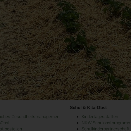
Schul & Kita-Obst
bliches Gesundheitsmanagement
Kindertagesstätten
oObst
NRW-Schulobstprogram
t bestellen
Schulkinderpartnerschaft