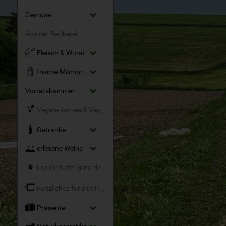
Gemüse
Aus der Bäckerei
Fleisch & Wurst
frische Milchprodukte
Vorratskammer
Vegetarisches & Veganes
Getränke
erlesene Weine
Für die Katz´ (und den Hund)
Nützliches für den Haushalt
Präsente