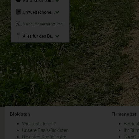
Naturkosmetika
Umweltschonende Reinigungsmittel
Nahrungsergänzung
Alles für den Bio-Garten
Biokisten
Firmenobst
Wie bestelle ich?
Betrie
Unsere Basis-Biokisten
Ihr Bür
Biokisten-Konfigurator
BüroObs