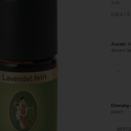
5 ml
/ 5
6,50 €
Anzahl.
Be
deinem G
Einmalig 
passt!