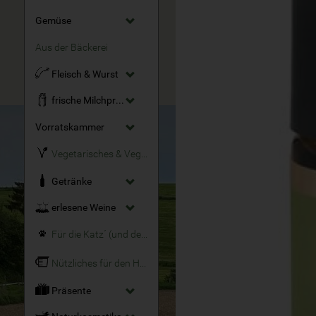
Gemüse
Aus der Bäckerei
Fleisch & Wurst
frische Milchprodukte
Vorratskammer
Vegetarisches & Veganes
Getränke
erlesene Weine
Für die Katz´ (und den Hund)
Nützliches für den Haushalt
Präsente