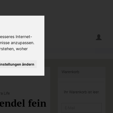
erte
Krumelecke
esseres Internet-
fnisse anzupassen.
rstehen, woher
instellungen ändern
Warenkorb
Ihr Warenkorb ist leer.
a Life
endel fein
E-
Mail