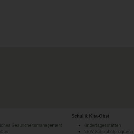
Schul & Kita-Obst
bliches Gesundheitsmanagement
Kindertagesstätten
oObst
NRW-Schulobstprogram