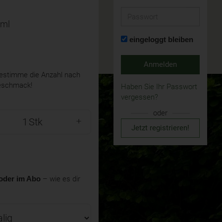
Passwort
 ml
eingeloggt bleiben
Anmelden
stimme die Anzahl nach
eschmack!
Haben Sie Ihr Passwort
vergessen?
oder
Stk
Jetzt registrieren!
oder im Abo
– wie es dir