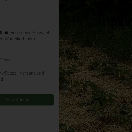
lick.
Füge deine Auswahl
em Warenkorb hinzu.
 Liter
 MwSt
zzgl. Versand und
nd
Hinzufügen