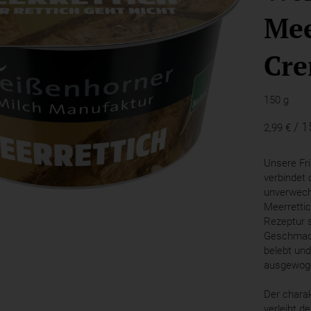
Mee
Cr
150 g
/ 1
2,99 €
Unsere Fr
verbindet
unverwech
Meerretti
Rezeptur s
Geschmack
belebt un
ausgewoge
Der charak
verleiht de