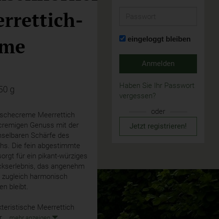
rrettich-
Passwort
eme
eingeloggt bleiben
Anmelden
Haben Sie Ihr Passwort
50 g
vergessen?
oder
ischecreme Meerrettich
 cremigen Genuss mit der
Jetzt registrieren!
selbaren Schärfe des
chs. Die fein abgestimmte
orgt für ein pikant-würziges
serlebnis, das angenehm
d zugleich harmonisch
n bleibt.
teristische Meerrettich
r...
mehr anzeigen