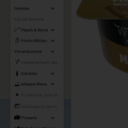
Gemüse
Aus der Bäckerei
Fleisch & Wurst
frische Milchprodukte
Vorratskammer
Vegetarisches & Veganes
Getränke
erlesene Weine
Für die Katz´ (und den Hund)
Nützliches für den Haushalt
Präsente