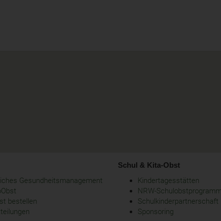
Schul & Kita-Obst
bliches Gesundheitsmanagement
Kindertagesstätten
oObst
NRW-Schulobstprogram
t bestellen
Schulkinderpartnerschaft
tteilungen
Sponsoring