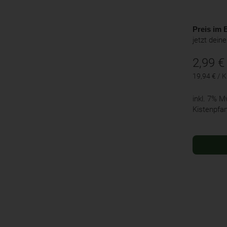
Preis im B
jetzt dein
2,99
€
19,94 € / 
inkl. 7% 
Kistenpfa