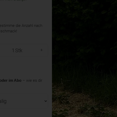
stimme die Anzahl nach
eschmack!
Stk
oder im Abo
– wie es dir