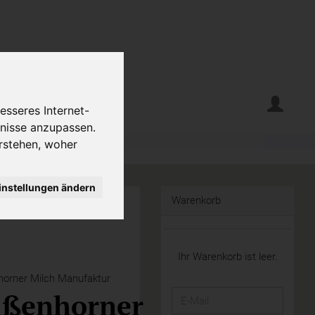
erte
Krumelecke
esseres Internet-
fnisse anzupassen.
rstehen, woher
instellungen ändern
Warenkorb
Ihr Warenkorb ist leer.
orner Milch Manufaktur
ßenhorner
E-
Mail