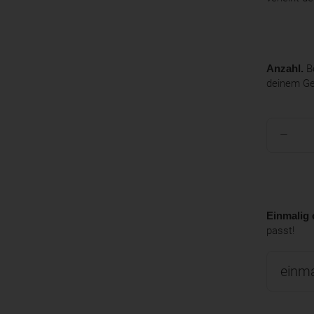
Anzahl.
Be
deinem G
Einmalig 
passt!