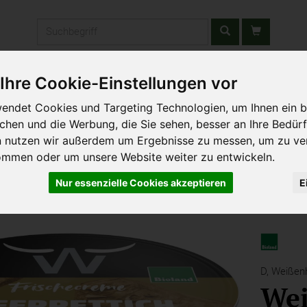
Produkt
Ihre Cookie-Einstellungen vor
stätten & Schulen
Liefergebiet
Wochenmarkt
Unsere W
endet Cookies und Targeting Technologien, um Ihnen ein b
ichen und die Werbung, die Sie sehen, besser an Ihre Bedür
n nutzen wir außerdem um Ergebnisse zu messen, um zu ve
ommen oder um unsere Website weiter zu entwickeln.
Nur essenzielle Cookies akzeptieren
E
D,
Weißenh
Wei