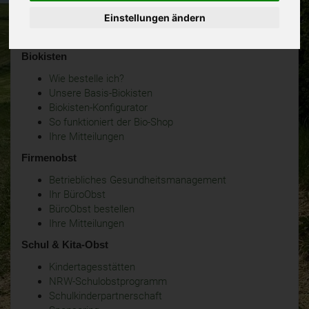
Einstellungen ändern
Biokisten
Wie bestelle ich?
Unsere Basis-Biokisten
Biokisten-Konfigurator
So funktioniert der Bio-Shop
Ihre Mitteilungen
Firmenobst
Betriebliches Gesundheitsmanagement
Ihr BüroObst
BüroObst bestellen
Ihre Mitteilungen
Schul & Kita-Obst
Kindertagesstätten
NRW-Schulobstprogramm
Schulkinderpartnerschaft