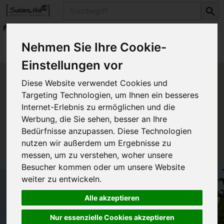
Produkt
Würzen
Gewürze & Kräuter
Produkte
Vorratskammer
Würzen
Nehmen Sie Ihre Cookie-
Gewürze & Kräuter
Einstellungen vor
Produkt "Thymian" nicht
Diese Website verwendet Cookies und
verfügbar.
Targeting Technologien, um Ihnen ein besseres
Internet-Erlebnis zu ermöglichen und die
Werbung, die Sie sehen, besser an Ihre
Das von Ihnen gesuchte Produkt ist leider zur Zeit
Bedürfnisse anzupassen. Diese Technologien
nicht verfügbar.
nutzen wir außerdem um Ergebnisse zu
messen, um zu verstehen, woher unsere
Besucher kommen oder um unsere Website
weiter zu entwickeln.
Alle akzeptieren
Nur essenzielle Cookies akzeptieren