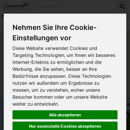
Produkt
Naturkosmetika
Körperhygiene
Produkte
Naturkosmetika
Körperhygiene
Nehmen Sie Ihre Cookie-
Einstellungen vor
Produkt "Men Care Deo Aktiv-
Diese Website verwendet Cookies und
Spray" nicht verfügbar.
Targeting Technologien, um Ihnen ein besseres
Internet-Erlebnis zu ermöglichen und die
Werbung, die Sie sehen, besser an Ihre
Das von Ihnen gesuchte Produkt ist leider zur Zeit
Bedürfnisse anzupassen. Diese Technologien
nicht verfügbar.
nutzen wir außerdem um Ergebnisse zu
messen, um zu verstehen, woher unsere
Besucher kommen oder um unsere Website
weiter zu entwickeln.
Alle akzeptieren
Nur essenzielle Cookies akzeptieren