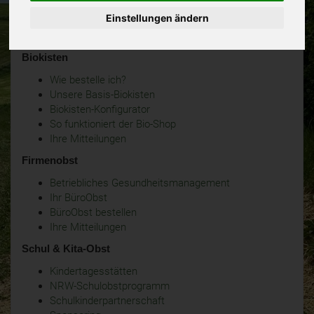
Einstellungen ändern
Biokisten
Wie bestelle ich?
Unsere Basis-Biokisten
Biokisten-Konfigurator
So funktioniert der Bio-Shop
Ihre Mitteilungen
Firmenobst
Betriebliches Gesundheitsmanagement
Ihr BüroObst
BüroObst bestellen
Ihre Mitteilungen
Schul & Kita-Obst
Kindertagesstätten
NRW-Schulobstprogramm
Schulkinderpartnerschaft