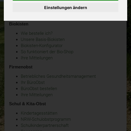
Einstellungen ändern
Biokisten
Wie bestelle ich?
Unsere Basis-Biokisten
Biokisten-Konfigurator
So funktioniert der Bio-Shop
Ihre Mitteilungen
Firmenobst
Betriebliches Gesundheitsmanagement
Ihr BüroObst
BüroObst bestellen
Ihre Mitteilungen
Schul & Kita-Obst
Kindertagesstätten
NRW-Schulobstprogramm
Schulkinderpartnerschaft