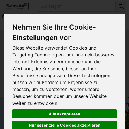
Produkt
Naturkosmetika
Haarpflege
Produkte
Naturkosmetika
Haarpflege
Nehmen Sie Ihre Cookie-
Einstellungen vor
Produkt "Kornblumen-
Diese Website verwendet Cookies und
Shampoo" nicht verfügbar.
Targeting Technologien, um Ihnen ein besseres
Internet-Erlebnis zu ermöglichen und die
Werbung, die Sie sehen, besser an Ihre
Das von Ihnen gesuchte Produkt ist leider zur Zeit
Bedürfnisse anzupassen. Diese Technologien
nicht verfügbar.
nutzen wir außerdem um Ergebnisse zu
messen, um zu verstehen, woher unsere
Besucher kommen oder um unsere Website
weiter zu entwickeln.
Alle akzeptieren
Nur essenzielle Cookies akzeptieren