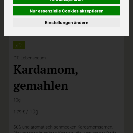
Nur essenzielle Cookies akzeptieren
Einstellungen ändern
GT,
Lebensbaum
Kardamom,
gemahlen
10g
/ 10g
1,79 €
Süß und aromatisch schmecken Kardamomsamen.