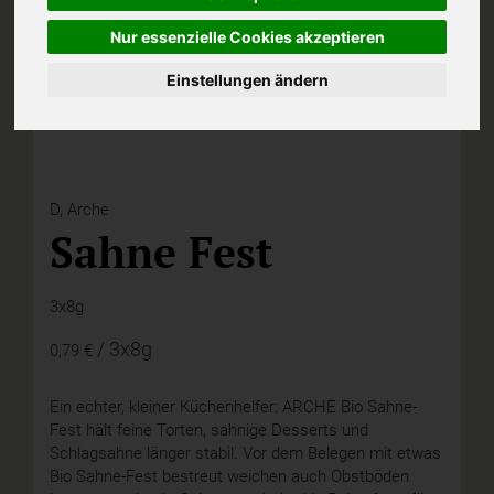
Nur essenzielle Cookies akzeptieren
Einstellungen ändern
D,
Arche
Sahne Fest
3x8g
/ 3x8g
0,79 €
Ein echter, kleiner Küchenhelfer: ARCHE Bio Sahne-
Fest hält feine Torten, sahnige Desserts und
Schlagsahne länger stabil. Vor dem Belegen mit etwas
Bio Sahne-Fest bestreut weichen auch Obstböden