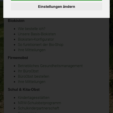
Einstellungen ändern
Biokisten
Wie bestelle ich?
Unsere Basis-Biokisten
Biokisten-Konfigurator
So funktioniert der Bio-Shop
Ihre Mitteilungen
Firmenobst
Betriebliches Gesundheitsmanagement
Ihr BüroObst
BüroObst bestellen
Ihre Mitteilungen
Schul & Kita-Obst
Kindertagesstätten
NRW-Schulobstprogramm
Schulkinderpartnerschaft