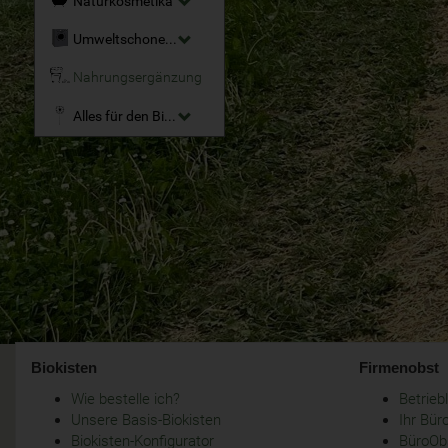
Naturkosmetika
Umweltschonende Reinigungsmittel
Nahrungsergänzung
Alles für den Bio-Garten
Biokisten
Firmenobst
Wie bestelle ich?
Betrie
Unsere Basis-Biokisten
Ihr Bür
Biokisten-Konfigurator
BüroObs