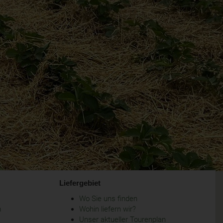
Liefergebiet
Wo Sie uns finden
m
Wohin liefern wir?
Unser aktueller Tourenplan