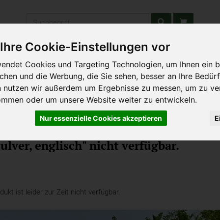
Produkt
Ihre Cookie-Einstellungen vor
stätten & Schulen
Liefergebiet
Wochenmarkt
Unsere W
endet Cookies und Targeting Technologien, um Ihnen ein b
ichen und die Werbung, die Sie sehen, besser an Ihre Bedür
n nutzen wir außerdem um Ergebnisse zu messen, um zu ve
ommen oder um unsere Website weiter zu entwickeln.
Nur essenzielle Cookies akzeptieren
E
Gewürze & Kräuter
lver, englisch" nicht verfügbar.
kt ist leider zur Zeit nicht verfügbar.