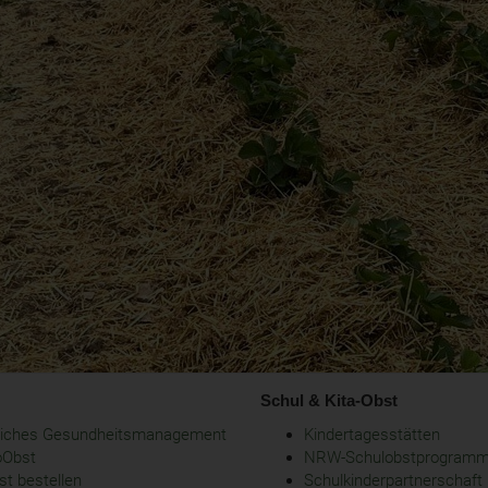
Schul & Kita-Obst
bliches Gesundheitsmanagement
Kindertagesstätten
oObst
NRW-Schulobstprogram
t bestellen
Schulkinderpartnerschaft