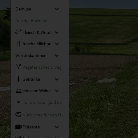
Gemüse
Aus der Bäckerei
Fleisch & Wurst
frische Milchprodukte
Vorratskammer
Vegetarisches & Veganes
Getränke
erlesene Weine
Für die Katz´ (und den Hund)
Nützliches für den Haushalt
Präsente