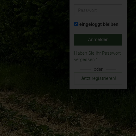
Passwort
eingeloggt bleiben
Anmelden
Haben Sie Ihr Passwort
vergessen?
oder
Jetzt registrieren!