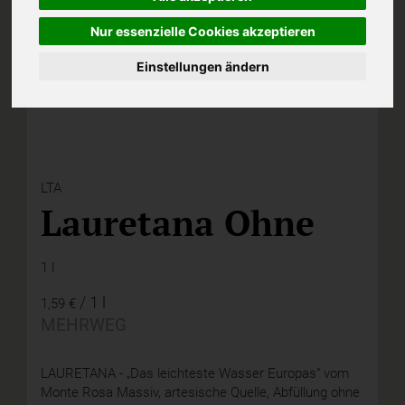
Nur essenzielle Cookies akzeptieren
Einstellungen ändern
LTA
Lauretana Ohne
1 l
/ 1 l
1,59 €
MEHRWEG
LAURETANA - „Das leichteste Wasser Europas“ vom
Monte Rosa Massiv, artesische Quelle, Abfüllung ohne