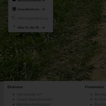
Naturkosmetika
Umweltschonende Reinigungsmittel
Nahrungsergänzung
Alles für den Bio-Garten
Biokisten
Firmenobst
Wie bestelle ich?
Betrie
Unsere Basis-Biokisten
Ihr Bür
Biokisten-Konfigurator
BüroObs