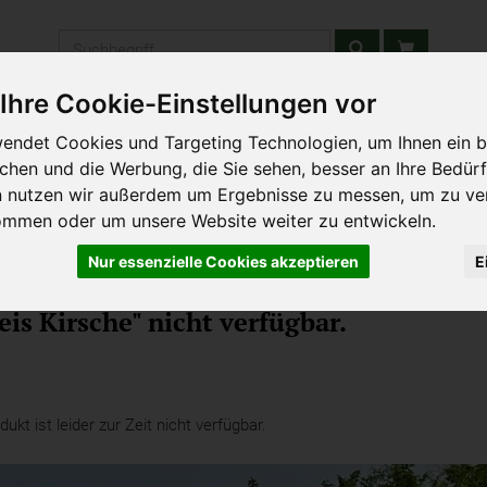
Produkt
Ihre Cookie-Einstellungen vor
stätten & Schulen
Liefergebiet
Wochenmarkt
Unsere W
endet Cookies und Targeting Technologien, um Ihnen ein b
ichen und die Werbung, die Sie sehen, besser an Ihre Bedür
n nutzen wir außerdem um Ergebnisse zu messen, um zu ve
ommen oder um unsere Website weiter zu entwickeln.
Nur essenzielle Cookies akzeptieren
E
onale Desserts
is Kirsche" nicht verfügbar.
kt ist leider zur Zeit nicht verfügbar.