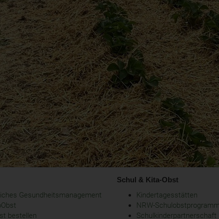
Schul & Kita-Obst
bliches Gesundheitsmanagement
Kindertagesstätten
oObst
NRW-Schulobstprogram
t bestellen
Schulkinderpartnerschaft