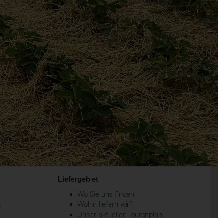
Liefergebiet
Wo Sie uns finden
m
Wohin liefern wir?
Unser aktueller Tourenplan