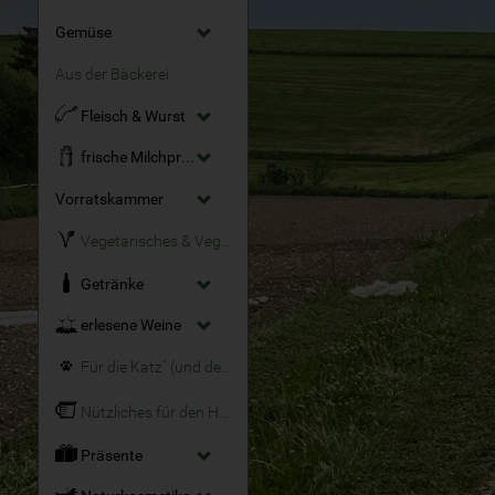
Gemüse
Aus der Bäckerei
Fleisch & Wurst
frische Milchprodukte
Vorratskammer
Vegetarisches & Veganes
Getränke
erlesene Weine
Für die Katz´ (und den Hund)
Nützliches für den Haushalt
Präsente