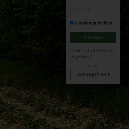
Passwort
eingeloggt bleiben
Anmelden
Haben Sie Ihr Passwort
vergessen?
oder
Jetzt registrieren!