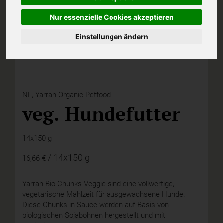
Nur essenzielle Cookies akzeptieren
Einstellungen ändern
NL,
Yarrah Organic Petfood
veg. Hundefutter
14x150 g
/ 14x150 g
16,66 €
Yarrah Bio Chunks Veggie sind eine vollwertige,
vegetarische Mahlzeit für ausgewachsene Hunde.
Diese Chunks in Sauce werden auf Basis von
biologischen Sojabohnen hergestellt und mit