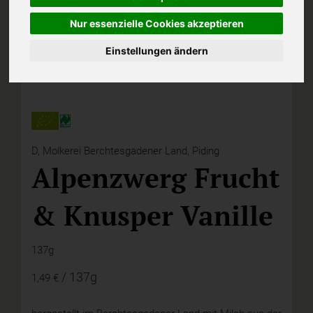
Nur essenzielle Cookies akzeptieren
Einstellungen ändern
D,
Molkerei Berchtesgadener Land, Piding
Alpenzwerg Frucht
& Knusper Vanille
137g
/ 137g
1,49 €