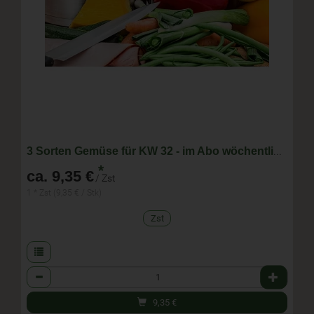
3 Sorten Gemüse für KW 32 - im Abo wöchentlich wechselnde Zusammenstellung
*
ca. 9,35 €
/ Zst
1 * Zst (9,35 € / Stk)
Zst
Anzahl
9,35
€