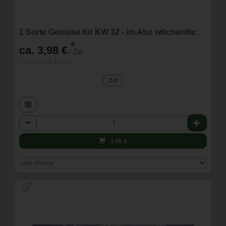
1 Sorte Gemüse für KW 32 - im Abo wöchentlich wechselnde Zusammenstellung
*
ca. 3,98 €
/ Zst
1 * Zst (3,98 € / Stk)
Zst
Anzahl
3,98
€