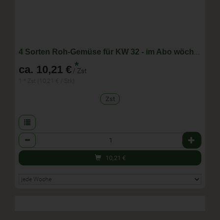
4 Sorten Roh-Gemüse für KW 32 - im Abo wöchentlich wechselnde Zusammenstellung
*
ca. 10,21 €
/ Zst
1 * Zst (10,21 € / Stk)
Zst
Anzahl
10,21
€