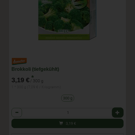
Brokkoli (tiefgekühlt)
*
3,19 €
/ 300 g
1 * 300 g (7,09 € / Kilogramm)
300 g
Anzahl
3,19
€