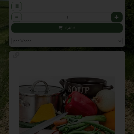
Anzahl
3,48
€