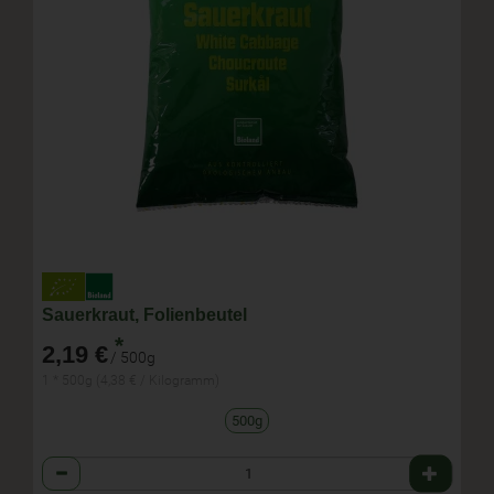
Sauerkraut, Folienbeutel
*
2,19 €
/ 500g
1 * 500g (4,38 € / Kilogramm)
500g
Anzahl