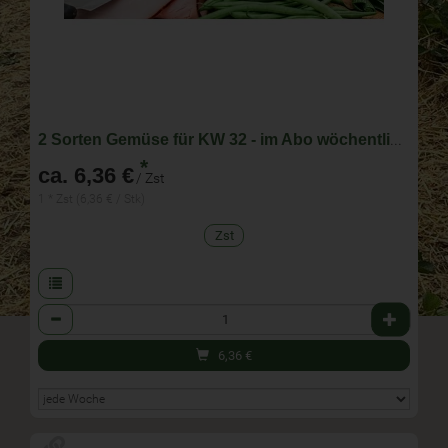
2 Sorten Gemüse für KW 32 - im Abo wöchentlich wechselnde Zusammenstellung
*
ca. 6,36 €
/ Zst
1 * Zst (6,36 € / Stk)
Zst
Anzahl
6,36
€