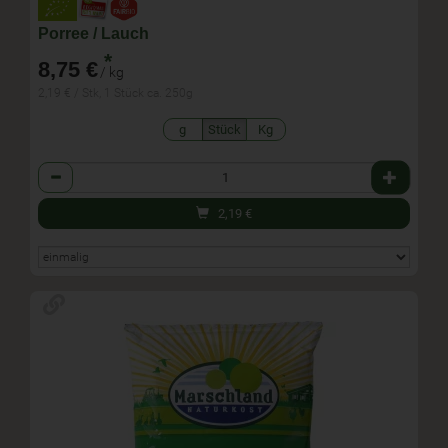
Porree / Lauch
*
8,75 €
/ kg
2,19 € / Stk, 1 Stück ca. 250g
g
Stück
Kg
Anzahl
2,19
€