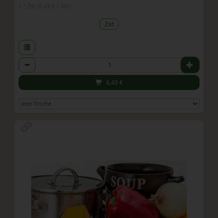
1 * Zst (6,43 € / Stk)
Zst
Anzahl
6,43
€