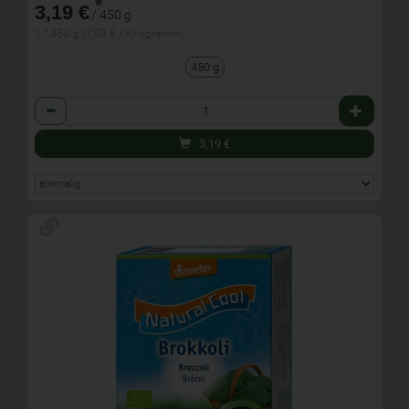
*
3,19 €
/ 450 g
1 * 450 g (7,09 € / Kilogramm)
450 g
Anzahl
3,19
€