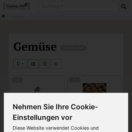
Produkt
Gemüse
Gemüse
124 von 3699
91
8
Nehmen Sie Ihre Cookie-
frisches Gemüse
Kartoffeln
Einstellungen vor
zum Kochen
Diese Website verwendet Cookies und