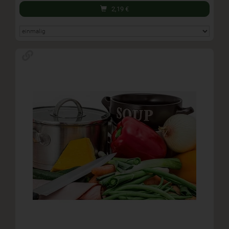
2,19
€