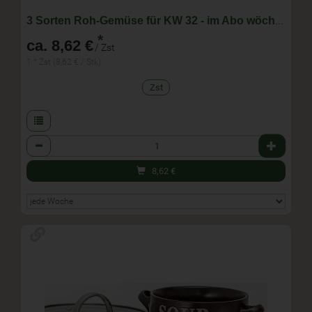
3 Sorten Roh-Gemüse für KW 32 - im Abo wöchentlich wechselnde Zusammenstellung
*
ca. 8,62 €
/ Zst
1 * Zst (8,62 € / Stk)
Zst
Anzahl
8,62
€