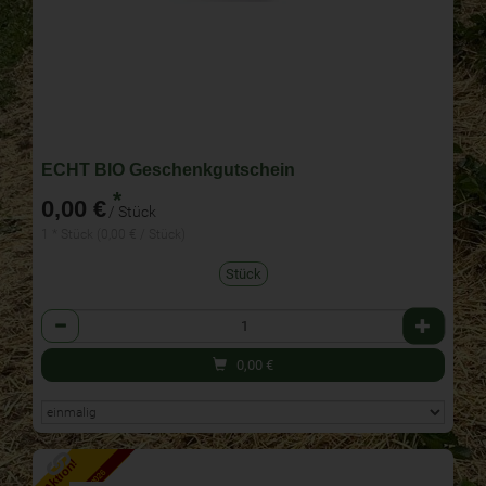
ECHT BIO Geschenkgutschein
*
0,00 €
/ Stück
1 * Stück (0,00 € / Stück)
Stück
Anzahl
0,00
€
Aktion!