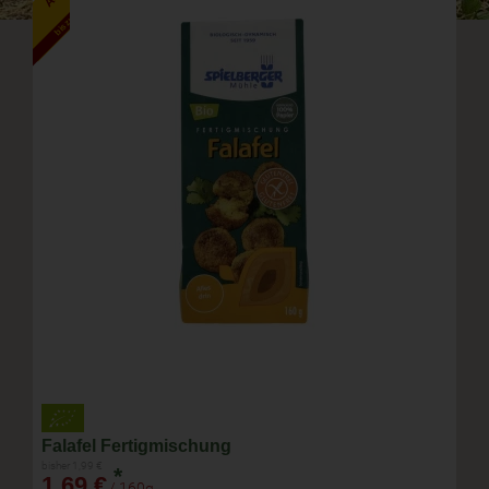
bis zum 15.8.2026
Falafel Fertigmischung
bisher 1,99 €
*
1,69 €
/ 160g