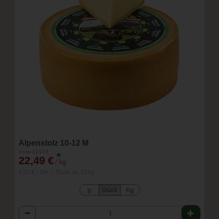
Alpenstolz 10-12 M
bisher 29,90 €
*
22,49 €
/ kg
4,50 € / Stk, 1 Stück ca. 200g
g
Stück
Kg
Anzahl