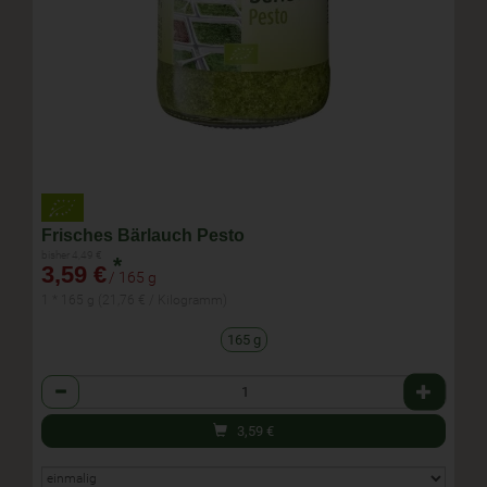
Frisches Bärlauch Pesto
bisher 4,49 €
*
3,59 €
/ 165 g
1 * 165 g (21,76 € / Kilogramm)
165 g
Anzahl
3,59
€