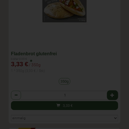
Fladenbrot glutenfrei
bisher 3,99 €
*
3,33 €
/ 350g
1 * 350g (3,33 € / Stk)
350g
Anzahl
3,33
€