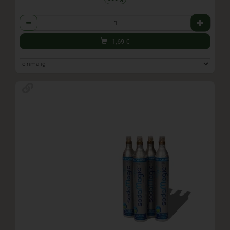
Anzahl
1,69
€