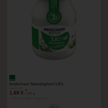
Andechser Naturjoghurt 3,8%
bisher 2,39 €
*
1,69 €
/ 500 g
1 * 500 g (3,38 € / Kilogramm)
500 g