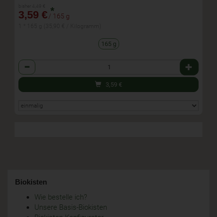
bisher 4,49 €
*
3,59 €
/ 165 g
1 * 165 g (35,90 € / Kilogramm)
165 g
Anzahl
3,59
€
Biokisten
Wie bestelle ich?
Unsere Basis-Biokisten