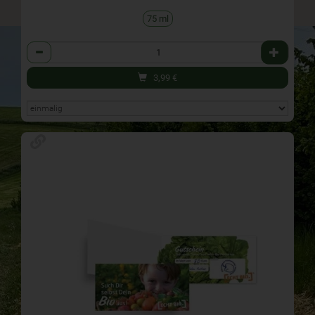
75 ml
Anzahl
3,99
€