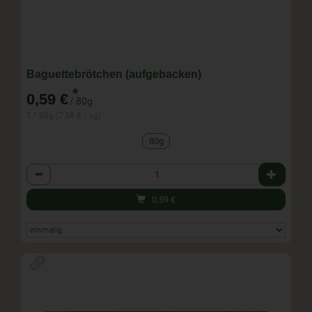
Baguettebrötchen (aufgebacken)
*
0,59 €
/ 80g
1 * 80g (7,38 € / kg)
80g
Anzahl
0,59
€