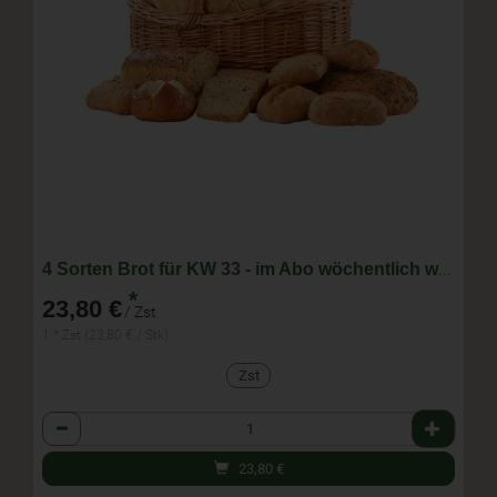
4 Sorten Brot für KW 33 - im Abo wöchentlich wechselnde Zusammenstellung
*
23,80 €
/ Zst
1 * Zst (23,80 € / Stk)
Zst
Anzahl
23,80
€