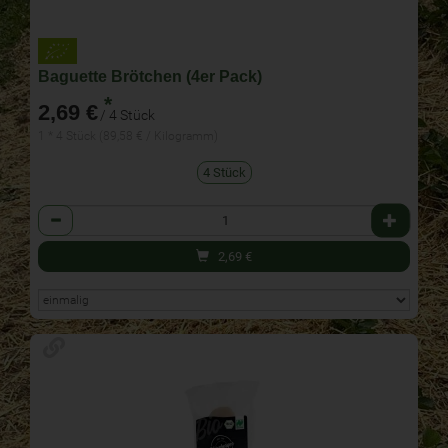
Baguette Brötchen (4er Pack)
*
2,69 €
/ 4 Stück
1 * 4 Stück (89,58 € / Kilogramm)
4 Stück
Anzahl
2,69
€