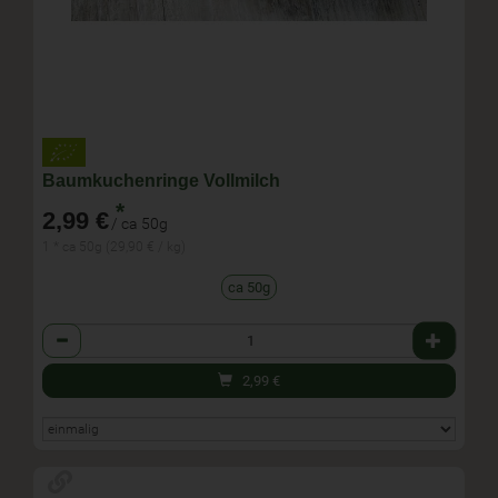
Baumkuchenringe Vollmilch
*
2,99 €
/ ca 50g
1 * ca 50g (29,90 € / kg)
ca 50g
Anzahl
2,99
€