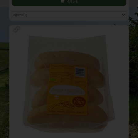
4,95
€