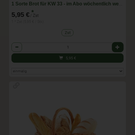
1 Sorte Brot für KW 33 - im Abo wöchentlich wechselnde Zusammenstellung
*
5,95 €
/ Zst
1 * Zst (5,95 € / Stk)
Zst
Anzahl
5,95
€