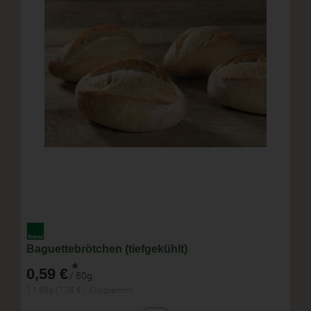
Baguettebrötchen (tiefgekühlt)
*
0,59 €
/ 80g
1 * 80g (7,38 € / Kilogramm)