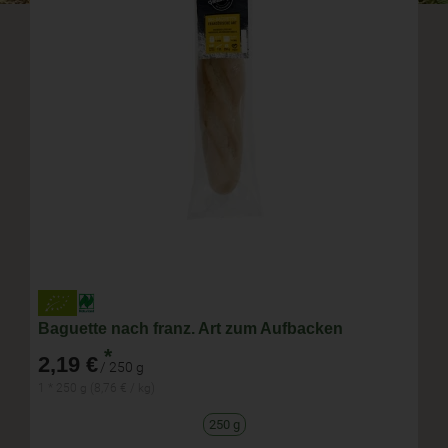
Baguette nach franz. Art zum Aufbacken
*
2,19 €
/ 250 g
1 * 250 g (8,76 € / kg)
250 g