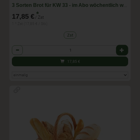
3 Sorten Brot für KW 33 - im Abo wöchentlich wechselnde Zusammenstellung
*
17,85 €
/ Zst
1 * Zst (17,85 € / Stk)
Zst
Anzahl
17,85
€