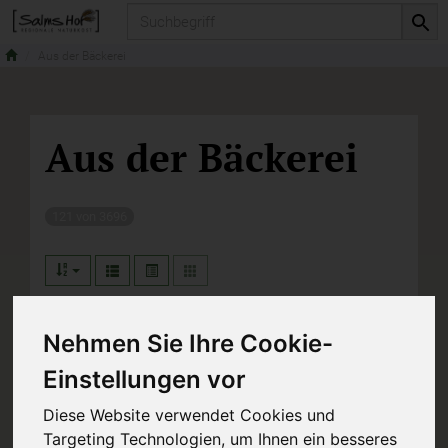
Produkt
Aus der Bäckerei
Aus der Bäckerei
121 von 3696
Nehmen Sie Ihre Cookie-
Hersteller
Ernährung
Einstellungen vor
Allergene
Diese Website verwendet Cookies und
Targeting Technologien, um Ihnen ein besseres