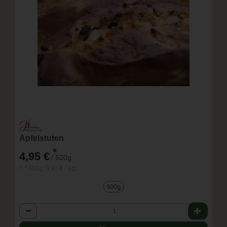
Apfelstuten
*
4,95 €
/ 500g
1 * 500g (9,90 € / kg)
500g
Anzahl