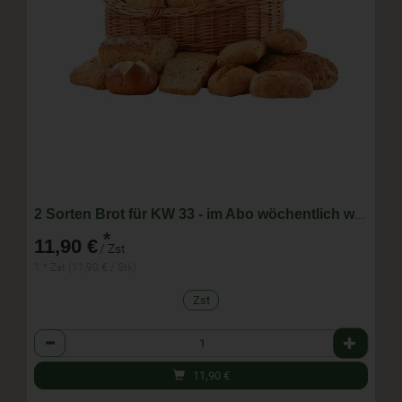
2 Sorten Brot für KW 33 - im Abo wöchentlich wechselnde Zusammenstellung
*
11,90 €
/ Zst
1 * Zst (11,90 € / Stk)
Zst
Anzahl
11,90
€