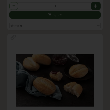
Anzahl
2,19
€