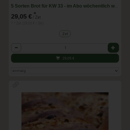
5 Sorten Brot für KW 33 - im Abo wöchentlich wechselnde Zusammenstellung
*
29,05 €
/ Zst
1 * Zst (29,05 € / Stk)
Zst
Anzahl
29,05
€