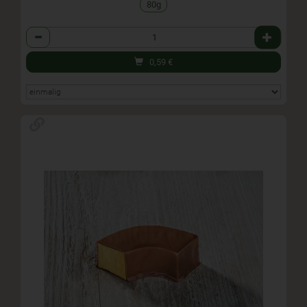
80g
Anzahl
0,59
€