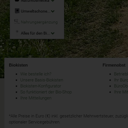
Naturkosmetika
Umweltschonende Reinigungsmittel
Nahrungsergänzung
Alles für den Bio-Garten
Biokisten
Firmenobst
Wie bestelle ich?
Betrie
Unsere Basis-Biokisten
Ihr Bür
Biokisten-Konfigurator
BüroObs
So funktioniert der Bio-Shop
Ihre Mi
Ihre Mitteilungen
*Alle Preise in Euro (€) inkl. gesetzlicher Mehrwertsteuer, zuzü
optionaler Servicegebühren.