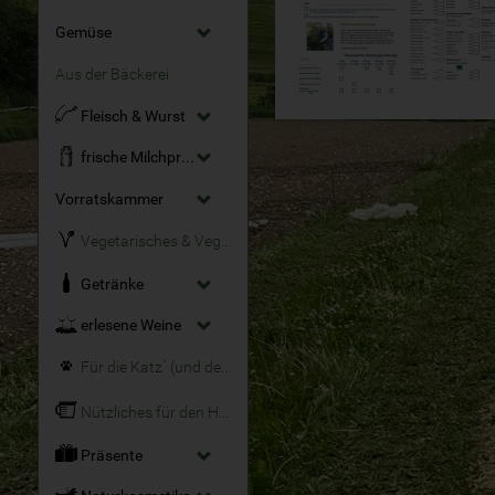
Gemüse
Aus der Bäckerei
Fleisch & Wurst
frische Milchprodukte
Vorratskammer
Vegetarisches & Veganes
Getränke
erlesene Weine
Für die Katz´ (und den Hund)
Nützliches für den Haushalt
Präsente