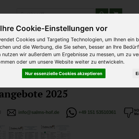
Produkt
Ihre Cookie-Einstellungen vor
endet Cookies und Targeting Technologien, um Ihnen ein b
stätten & Schulen
Liefergebiet
Wochenmarkt
Unsere W
ichen und die Werbung, die Sie sehen, besser an Ihre Bedür
n nutzen wir außerdem um Ergebnisse zu messen, um zu ve
ommen oder um unsere Website weiter zu entwickeln.
Nur essenzielle Cookies akzeptieren
E
angebote 2025
7 0
info@salms-hof.de
+49 151 53510361