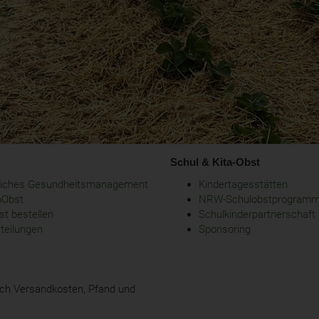
Schul & Kita-Obst
bliches Gesundheitsmanagement
Kindertagesstätten
oObst
NRW-Schulobstprogram
t bestellen
Schulkinderpartnerschaft
tteilungen
Sponsoring
glich Versandkosten, Pfand und