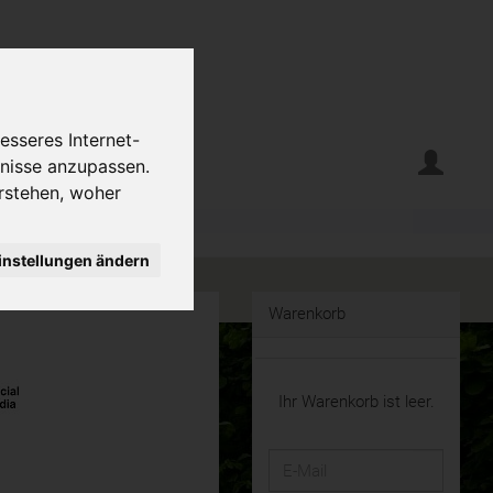
esseres Internet-
erte
Krumelecke
fnisse anzupassen.
rstehen, woher
instellungen ändern
Warenkorb
Ihr Warenkorb ist leer.
E-
Mail