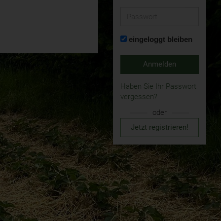
Passwort
eingeloggt bleiben
Anmelden
Haben Sie Ihr Passwort
vergessen?
oder
Jetzt registrieren!