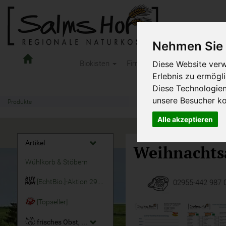
Nehmen Sie 
Salms
Diese Website verw
Biokisten
Firmen-Obst
Kindertages
Hof
Erlebnis zu ermögl
Naturkost
Diese Technologie
-
OnlineShop
unsere Besucher k
Produkte
Alle akzeptieren
Artikel
Weihnachts
Wühlkorb & Stöbern
[EchtBio.]-Aktion 29.07. - 11.08.2026
02955-442 98
[Topseller]
frisches Obst, Früchte & Nüsse