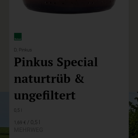
D,
Pinkus
Pinkus Special
naturtrüb &
ungefiltert
0,5 l
/ 0,5 l
1,69 €
MEHRWEG