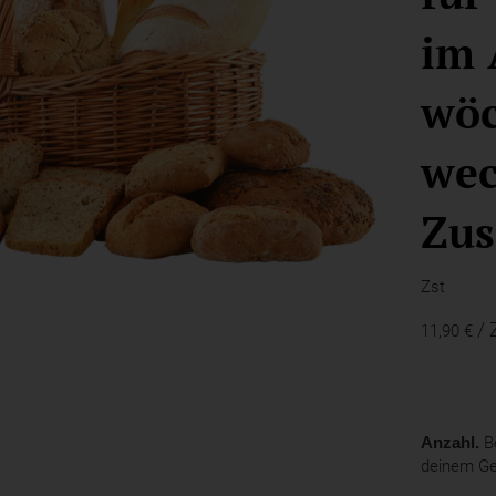
im 
wöc
wec
Zus
Zst
/ 
11,90 €
Anzahl.
Be
deinem G