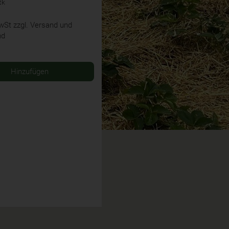
tk
MwSt
zzgl. Versand und
nd
Hinzufügen