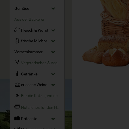
Gemüse
Aus der Bäckerei
Fleisch & Wurst
frische Milchprodukte
Vorratskammer
Vegetarisches & Veganes
Getränke
erlesene Weine
Für die Katz´ (und den Hund)
Nützliches für den Haushalt
Präsente