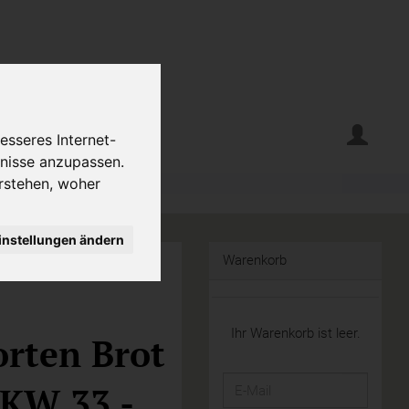
erte
Krumelecke
esseres Internet-
fnisse anzupassen.
rstehen, woher
instellungen ändern
Warenkorb
Ihr Warenkorb ist leer.
orten Brot
E-
 KW 33 -
Mail