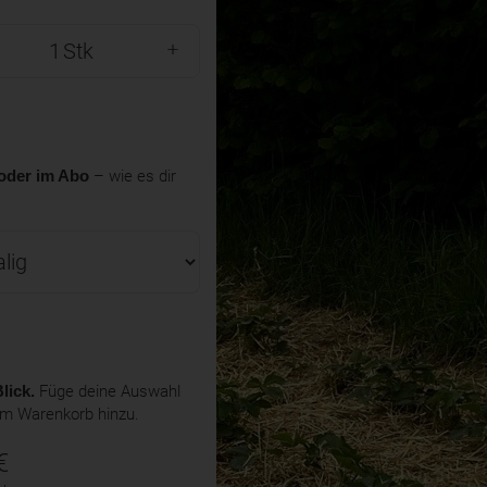
Stk
oder im Abo
– wie es dir
lick.
Füge deine Auswahl
em Warenkorb hinzu.
€