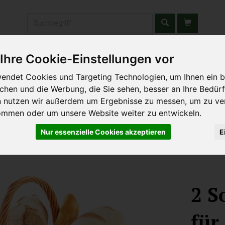
Produkt
Ihre Cookie-Einstellungen vor
stätten & Schulen
Liefergebiet
Wochenmarkt
Unsere W
endet Cookies und Targeting Technologien, um Ihnen ein b
ichen und die Werbung, die Sie sehen, besser an Ihre Bedür
n nutzen wir außerdem um Ergebnisse zu messen, um zu ve
ommen oder um unsere Website weiter zu entwickeln.
Nur essenzielle Cookies akzeptieren
E
2 S
für