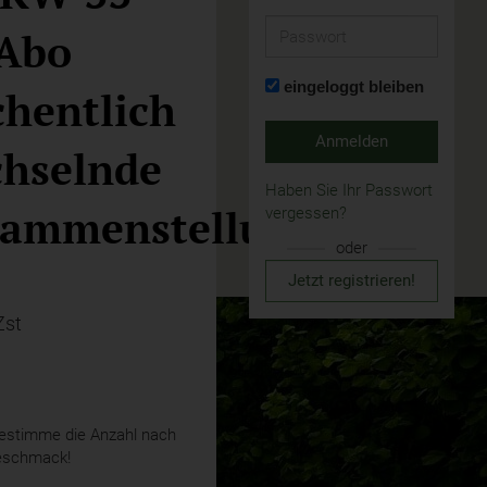
Passwort
Abo
eingeloggt bleiben
hentlich
Anmelden
hselnde
Haben Sie Ihr Passwort
ammenstellung
vergessen?
oder
Jetzt registrieren!
Zst
stimme die Anzahl nach
eschmack!