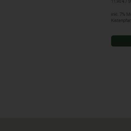
11,90 € / S
inkl. 7% 
Kistenpfa