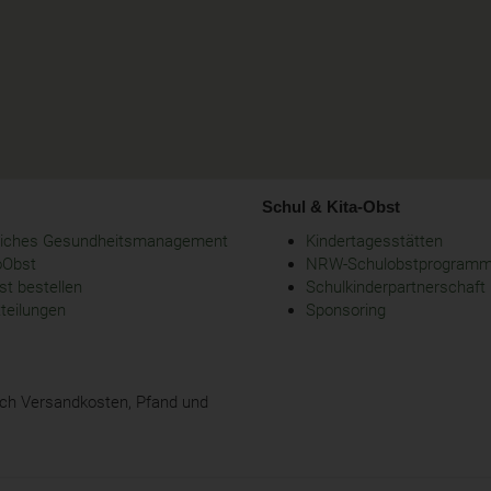
Schul & Kita-Obst
bliches Gesundheitsmanagement
Kindertagesstätten
oObst
NRW-Schulobstprogram
t bestellen
Schulkinderpartnerschaft
tteilungen
Sponsoring
glich Versandkosten, Pfand und