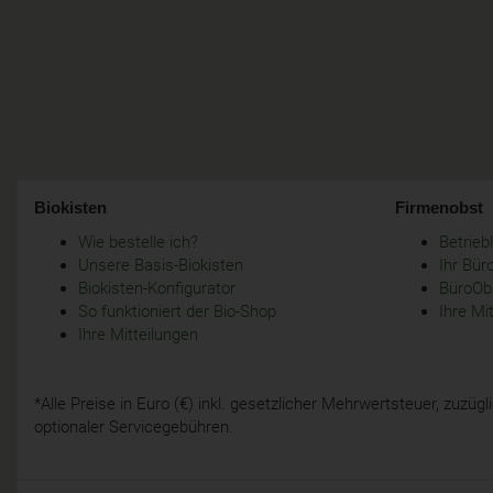
Biokisten
Firmenobst
Wie bestelle ich?
Betrie
Unsere Basis-Biokisten
Ihr Bür
Biokisten-Konfigurator
BüroObs
So funktioniert der Bio-Shop
Ihre Mi
Ihre Mitteilungen
*Alle Preise in Euro (€) inkl. gesetzlicher Mehrwertsteuer, zuzü
optionaler Servicegebühren.