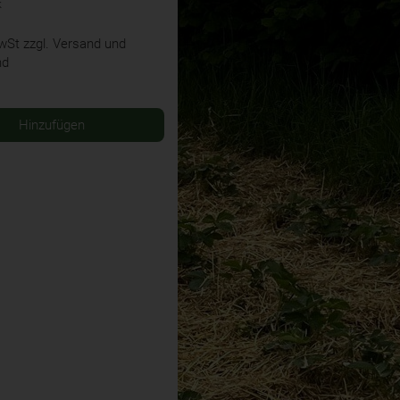
k
MwSt
zzgl. Versand und
nd
Hinzufügen