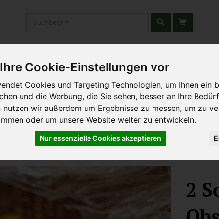
Produkt
stätten & Schulen
Liefergebiet
Wochenmarkt
Unsere W
Ihre Cookie-Einstellungen vor
endet Cookies und Targeting Technologien, um Ihnen ein b
ichen und die Werbung, die Sie sehen, besser an Ihre Bedür
n nutzen wir außerdem um Ergebnisse zu messen, um zu ve
ommen oder um unsere Website weiter zu entwickeln.
Nur essenzielle Cookies akzeptieren
E
2 S
Obs