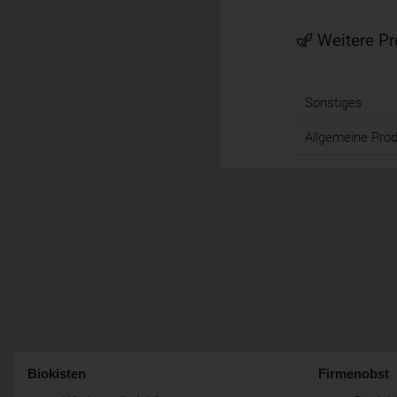
Weitere Pr
Sonstiges
Allgemeine Pro
Biokisten
Firmenobst