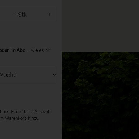
Stk
oder im Abo
– wie es dir
lick.
Füge deine Auswahl
em Warenkorb hinzu.