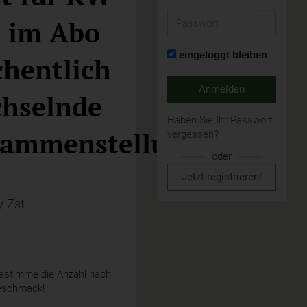
Passwort
- im Abo
eingeloggt bleiben
hentlich
Anmelden
hselnde
Haben Sie Ihr Passwort
ammenstellung
vergessen?
oder
Jetzt registrieren!
/ Zst
stimme die Anzahl nach
eschmack!