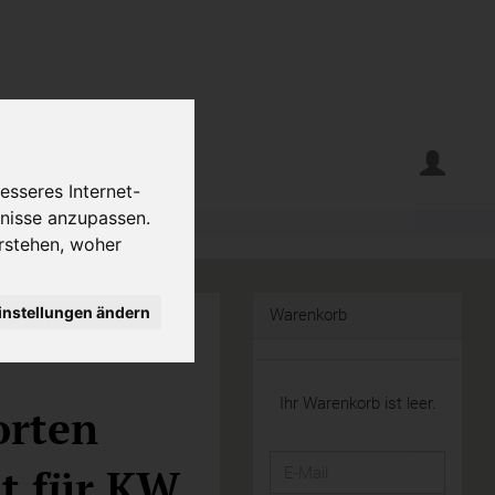
erte
Krumelecke
esseres Internet-
fnisse anzupassen.
rstehen, woher
instellungen ändern
Warenkorb
Ihr Warenkorb ist leer.
orten
E-
t für KW
Mail