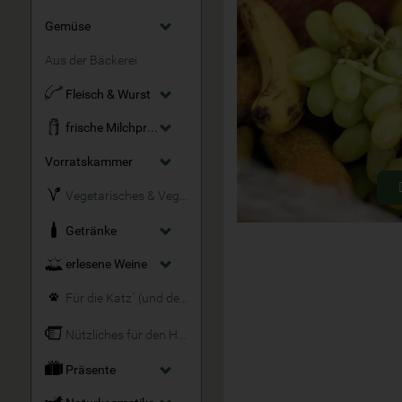
Gemüse
Aus der Bäckerei
Fleisch & Wurst
frische Milchprodukte
Vorratskammer
Vegetarisches & Veganes
Getränke
erlesene Weine
Für die Katz´ (und den Hund)
Nützliches für den Haushalt
Präsente