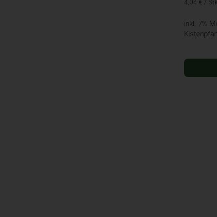
4,04 € / St
inkl. 7% 
Kistenpfa