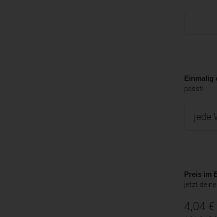
Einmalig 
passt!
Preis im B
jetzt dein
4,04
€