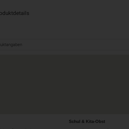
oduktdetails
duktangaben
Schul & Kita-Obst