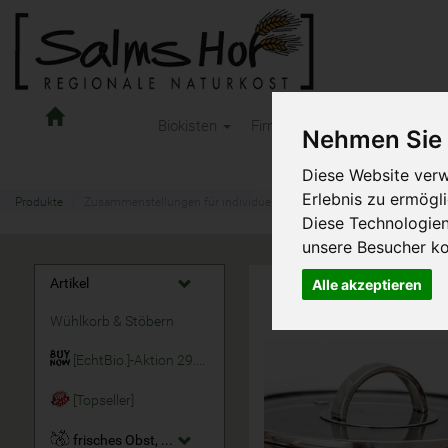
Salms
Biokisten
Firmen-Obst
Kindertages
Nehmen Sie 
Hof
Naturkost
Diese Website verw
-
OnlineShop
Erlebnis zu ermögl
Produkte
Zusammenstellungen für individuelle Biokisten
Diese Technologie
unsere Besucher k
Artikel
Alle akzeptieren
Wühlkorb & Stöbern
[EchtBio.]-Aktion 29.07. - 11.08.2026
[Topseller]
frisches Obst, Früchte & Nüsse