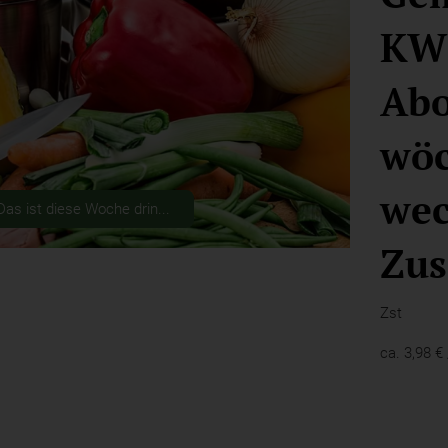
KW 
Ab
wöc
wec
Das ist diese Woche drin...
Zus
Zst
ca.
3,98 €