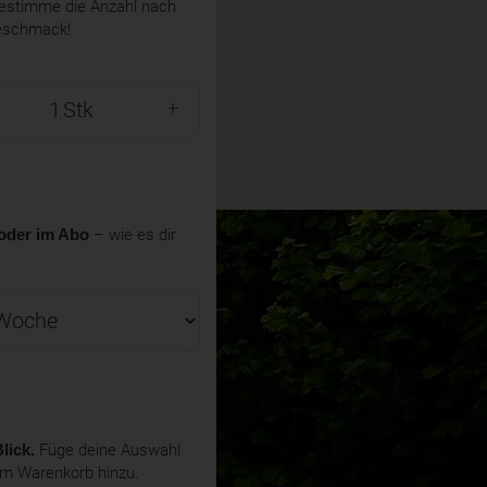
stimme die Anzahl nach
eschmack!
Stk
oder im Abo
– wie es dir
lick.
Füge deine Auswahl
em Warenkorb hinzu.