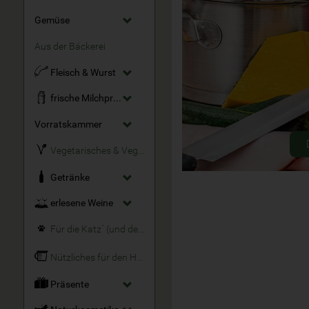
Gemüse
Aus der Bäckerei
Fleisch & Wurst
frische Milchprodukte
Vorratskammer
Vegetarisches & Veganes
Getränke
erlesene Weine
Für die Katz´ (und den Hund)
Nützliches für den Haushalt
Präsente