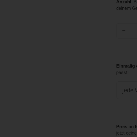
Anzahl.
Be
deinem G
Einmalig 
passt!
Preis im B
jetzt dein