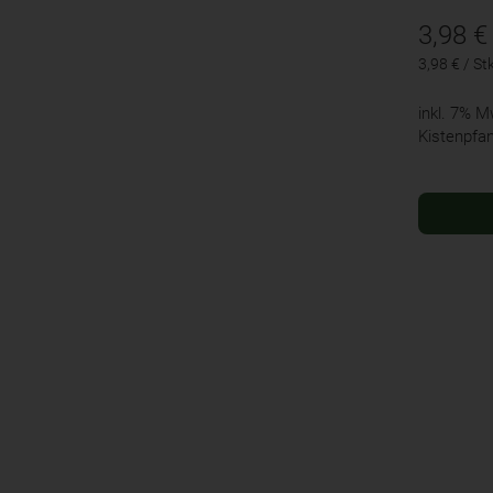
3,98
€
3,98 € / St
inkl. 7% 
Kistenpfa