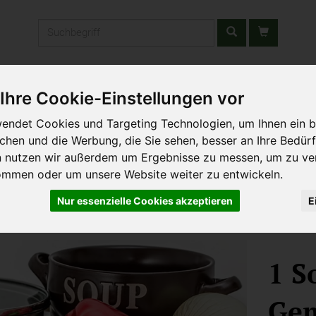
Produkt
stätten & Schulen
Liefergebiet
Wochenmarkt
Unsere W
Ihre Cookie-Einstellungen vor
endet Cookies und Targeting Technologien, um Ihnen ein b
ichen und die Werbung, die Sie sehen, besser an Ihre Bedür
n nutzen wir außerdem um Ergebnisse zu messen, um zu ve
ommen oder um unsere Website weiter zu entwickeln.
Nur essenzielle Cookies akzeptieren
E
1 S
Gem