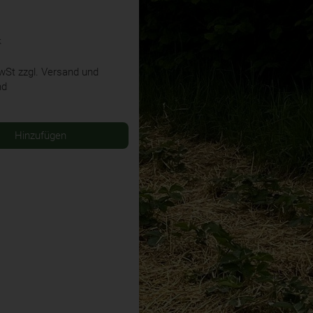
k
MwSt
zzgl. Versand und
nd
Hinzufügen