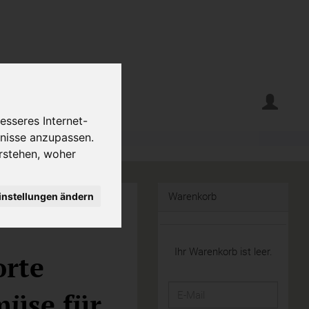
erte
Krumelecke
esseres Internet-
fnisse anzupassen.
rstehen, woher
instellungen ändern
Warenkorb
Ihr Warenkorb ist leer.
orte
E-
üse für
Mail