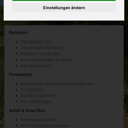
Einstellungen ändern
Biokisten
Wie bestelle ich?
Unsere Basis-Biokisten
Biokisten-Konfigurator
So funktioniert der Bio-Shop
Ihre Mitteilungen
Firmenobst
Betriebliches Gesundheitsmanagement
Ihr BüroObst
BüroObst bestellen
Ihre Mitteilungen
Schul & Kita-Obst
Kindertagesstätten
NRW-Schulobstprogramm