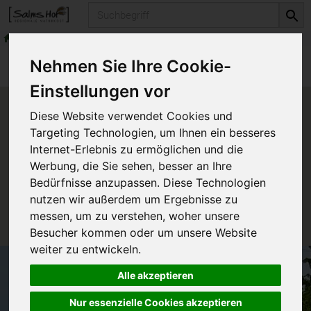
Produkt
Naturkosmetika
Dr. Hauschka Kosmetik
Produkte
Naturkosmetika
Nehmen Sie Ihre Cookie-
Dr. Hauschka Kosmetik
Einstellungen vor
Produkt "Rosen Tagescreme
Diese Website verwendet Cookies und
Probierpackung 5 ml" nicht
Targeting Technologien, um Ihnen ein besseres
verfügbar.
Internet-Erlebnis zu ermöglichen und die
Werbung, die Sie sehen, besser an Ihre
Bedürfnisse anzupassen. Diese Technologien
Das von Ihnen gesuchte Produkt ist leider zur Zeit
nutzen wir außerdem um Ergebnisse zu
nicht verfügbar.
messen, um zu verstehen, woher unsere
Besucher kommen oder um unsere Website
weiter zu entwickeln.
Alle akzeptieren
Nur essenzielle Cookies akzeptieren